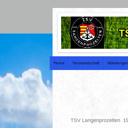
Home
Vorstandschaft
Abteilunge
TSV Langenprozelten
19