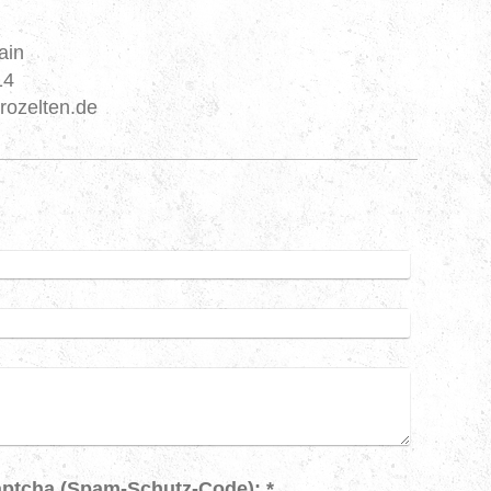
ain
14
rozelten.de
Captcha (Spam-Schutz-Code): *