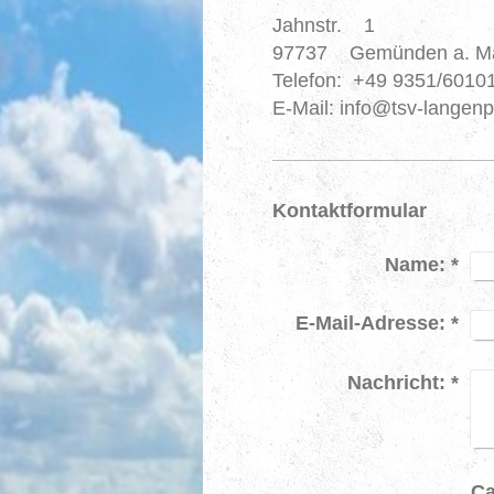
Jahnstr.
1
97737
Gemünden a. M
Telefon:
+49 9351/6010
E-Mail:
info@tsv-langenp
Kontaktformular
Name:
*
E-Mail-Adresse:
*
Nachricht:
*